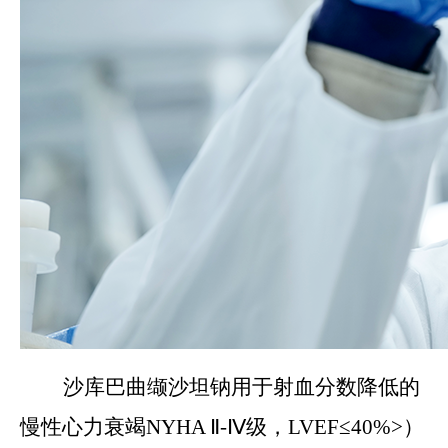
沙库巴曲缬沙坦钠用于射血分数降低的
慢性心力衰竭NYHA Ⅱ-Ⅳ级，LVEF≤40%>）