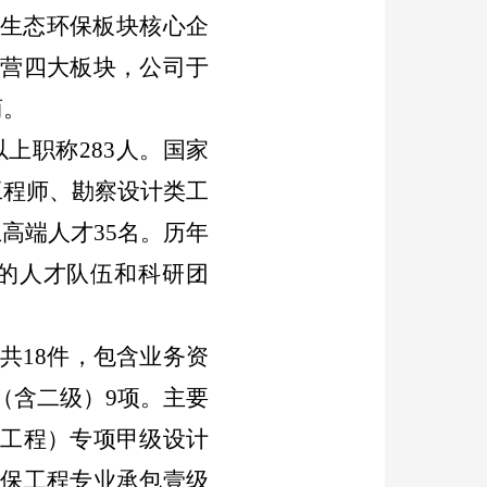
生态环保板块核心企
运营四大板块，
公司于
商。
以上职称
283
人。国家
工程师、勘察设计类工
上高端人才
35
名
。
历年
的人才队伍和科研团
共
18
件，包含业务资
（含二级）
9
项。主要
复工程）专项甲级设计
环保工程专业承包壹级