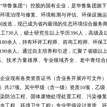
“华鲁集团”）
控股的国有企业，是华鲁集团旗下
、环境治理与修复、环境检测与评估、
环保设施
制改造，
现已成为省内最强的生态环境综合服务
员工
730
人，硕士研究生以上学历
396
人
，
高级
及
180
余人，持有环评工程师、咨询工程师、环保
190
余人。通过自主培养和引进，汇聚了省级以
高、技术力量雄厚、专业领域齐全、老中青结合
属企业
现有各类资质证书（含业务开展许可文件）
）共
27
项。其中甲级（含一级）资质
10
项，乙级
染防治工程、固体废物处理处置工程、污染修
水工程、环境卫生工程）专业甲级设计资质、