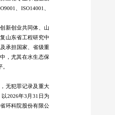
SO9001
、
ISO14001
、
全创新创业共同体、山
修复山东省工程研究中
以及承担国家、省级重
践中，尤其在水生态保
平。
康，
无犯罪记录及重大
，以
202
6
年
3
月
3
1
日为
东省
环科院股份
有限公