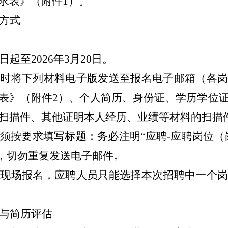
求表》（附件
1
）。
方式
名
日起至
202
6
年
3
月
20
日。
名时将下列材料电子版发送至报名电子邮箱（各
表》（附件
2
）、个人简历、身份证、学历学位
扫描件、其他证明本人经历、业绩等材料的扫描
须按要求填写标题：务必注明
“
应聘
-
应聘岗位（
，切勿重复发送电子邮件。
设现场报名，应聘人员只能选择本次招聘中一个
与简历评估