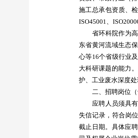
施工总承包资质、
ISO45001
、
ISO2000
省环科院作为
东省黄河流域生态保
心等
16
个省级
行业
大科研课题的能力。
护、工业废水深度处
二、招聘岗位（
应聘人员须具
失信记录，
符合岗
截止日期。具体应