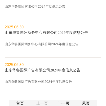
山东华鲁集团有限公司2024年度信息公告
2025.06.30
山东华鲁国际商务中心有限公司2024年度信息公告
山东华鲁国际商务中心有限公司2024年度信息公告
2025.06.30
山东华鲁国际广告有限公司2024年度信息公告
山东华鲁国际广告有限公司2024年度信息公告
首页
上一页
下一页
尾页