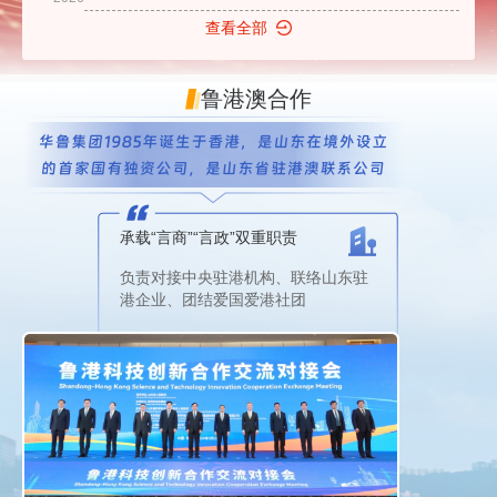
查看全部
鲁港澳合作
承载“言商”“言政”双重职责
负责对接中央驻港机构、联络山东驻
港企业、团结爱国爱港社团
[{url=../Coo
12-11/f45d
4acc-9264-
f1da192fbf7
位图 (4)}]